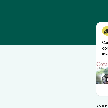
Can
co
#R
Your h