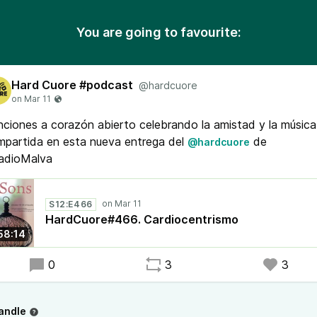
You are going to favourite:
Hard Cuore #podcast
@hardcuore
ciones a corazón abierto celebrando la amistad y la música
mpartida en esta nueva entrega del
de
@hardcuore
adioMalva
S12:E466
HardCuore#466. Cardiocentrismo
58:14
0
3
3
andle