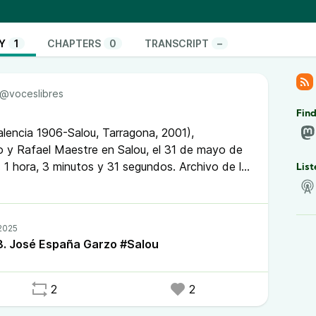
 Fundación. Con el paso del tiempo se pudieron
ersidad de Valencia transcribió las entrevistas. Lo que
este trabajo, sacando a la luz quiénes eran los y las
Y
1
CHAPTERS
0
TRANSCRIPT
–
 la Idea; qué pensaban, en qué actividades
e la represión, cómo fue, y si cambiaron su opinión
po; cómo vivieron la Revolución Libertaria y la
@voceslibres
vieron el exilio de fuera, y el exilio interior, etc. Las
Find
variedad fascinante de temperamentos, vivencias y
lencia 1906-Salou, Tarragona, 2001),
umen, tiene por objetivo dar a conocer a los
o y Rafael Maestre en Salou, el 31 de mayo de
as esta riqueza de voces que nos presentan sus
: 1 hora, 3 minutos y 31 segundos. Archivo de la
List
dor Seguí: CD 3 Sig. FSV 22-23 #VocesLibres
olaboración con la
Fundación Salvador Seguí de
l Maestre
,
Luis Díscola
y
Alfonso Moreira
.
8. José España Garzo #Salou
2
2