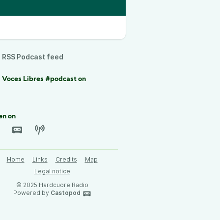
RSS Podcast feed
 Voces Libres #podcast on
en on
Home
Links
Credits
Map
Legal notice
© 2025 Hardcuore Radio
Powered by
Castopod