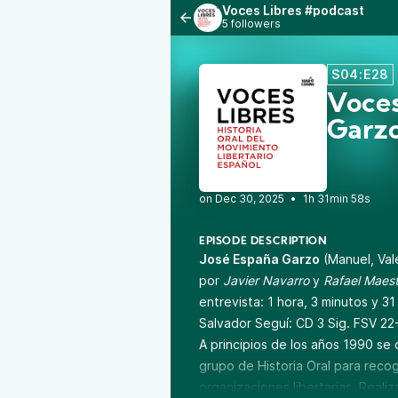
Voces Libres #podcast
5 followers
S04:E28
Voces
Garz
•
1h 31min 58s
EPISODE DESCRIPTION
José España Garzo
(Manuel, Val
por
Javier Navarro
y
Rafael Maest
entrevista: 1 hora, 3 minutos y 
Salvador Seguí: CD 3 Sig. FSV 22
A principios de los años 1990 se
grupo de Historia Oral para recoge
organizaciones libertarias. Reali