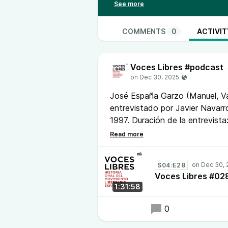
embrión del Archivo Sonoro de la
digitalizar los registros y la Univ
nos han facilitado poder realizar 
COMMENTS
0
ACTIVIT
militantes y cómo se iniciaron en
participaron; si fueron víctimas d
Voces Libres #podcast
del anarquismo a lo largo del tiem
guerra contra el fascismo,; cómo vi
Voces Libres, nos muestran una 
José España Garzo (Manuel, Va
creencias. La publicación, en res
entrevistado por Javier Navarr
estudiosos y personas interesad
1997. Duración de la entrevista
historias de vida, rica y plena.
Memoria de la Fundación Salva
Un podcast de
Radio Malva
en c
Valencia
. Con las voces de
Rafae
S04:E28
Voces Libres #02
1:31:58
0