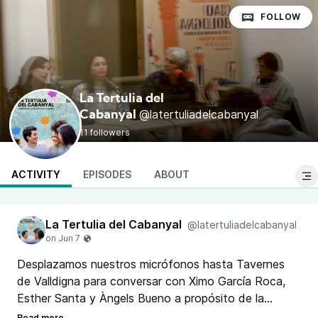
FOLLOW
La Tertulia del
@latertuliadelcabanyal
Cabanyal
11 followers
ACTIVITY
EPISODES
ABOUT
La Tertulia del Cabanyal
@latertuliadelcabanyal
Desplazamos nuestros micrófonos hasta Tavernes
de Valldigna para conversar con Ximo García Roca,
Esther Santa y Àngels Bueno a propósito de la
experiencia que supuso la actividad del Colegio