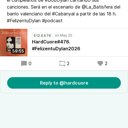
el cumpleaños de #BobDylan cantando sus
canciones. Será en el escenario de @La_Batisfera del
barrio valenciano del #Cabanyal a partir de las 18 h.
#FelizentuDylan #podcast
S12:E476
HardCuore#476.
#FelizentuDylan2026
59:55
0
2
2
Reply to @hardcuore