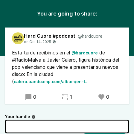
You are going to share:
Hard Cuore #podcast
@hardcuore
Esta tarde recibimos en el
de
@hardcuore
#RadioMalva a Javier Calero, figura histórica del
pop valenciano que viene a presentar su nuevos
disco: En la ciudad
(
calero.bandcamp.com/album/en-l…
0
1
0
Your handle