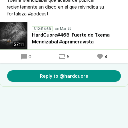
Txema Mendizabal que acaba de publicar
recientemente un disco en el que reivindica su
fortaleza #podcast
S12:E468
HardCuore#468. Fuerte de Txema
Mendizabal #aprimeravista
57:11
0
5
4
Reply to @hardcuore