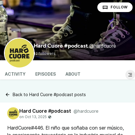
FOLLOW
@hardcuore
Hard Cuore #podcast
12 followers
ACTIVITY
EPISODES
ABOUT
Back to Hard Cuore #podcast posts
Hard Cuore #podcast
@hardcuore
HardCuore#446. El niño que soñaba con ser músico,