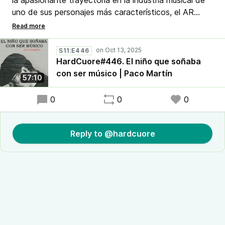
la apasionante trayectoria en la industria musical de
uno de sus personajes más característicos, el AR
#PacoMartín. Con el acompañamiento musical de
algunos de sus descubrimientos: de los Hombres G a
Elkin & Nelson, pasando por Los Rodríguez,
S11:E446
Especialistas o Antonio Vega, entre otros muchos.
HardCuore#446. El niño que soñaba
Un #podcast de #RadioMalva
con ser músico | Paco Martín
57:10
0
0
0
Reply to @hardcuore