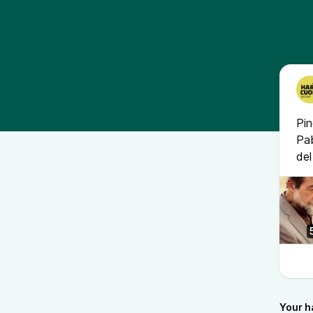
Pin
Pab
de
Your h