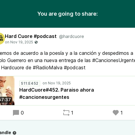
You are going to share:
Hard Cuore #podcast
@hardcuore
emos de acuerdo a la poesía y a la canción y despedimos a
lo Guerrero en una nueva entrega de las #CancionesUrgent
l Hardcuore de #RadioMalva #podcast
S11:E452
HardCuore#452. Paraiso ahora
#cancionesurgentes
57:37
0
1
1
andle