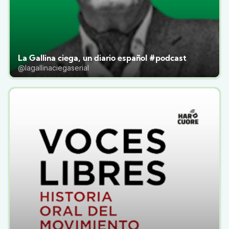
La Gallina ciega, un diario español #podcast
@lagallinaciegaserial